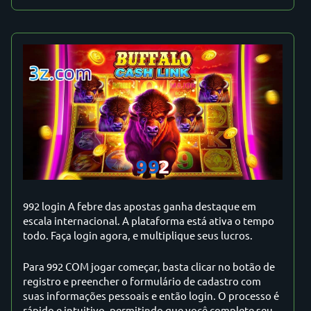
992 login A febre das apostas ganha destaque em
escala internacional. A plataforma está ativa o tempo
todo. Faça login agora, e multiplique seus lucros.
Para 992 COM jogar começar, basta clicar no botão de
registro e preencher o formulário de cadastro com
suas informações pessoais e então login. O processo é
rápido e intuitivo, permitindo que você complete seu