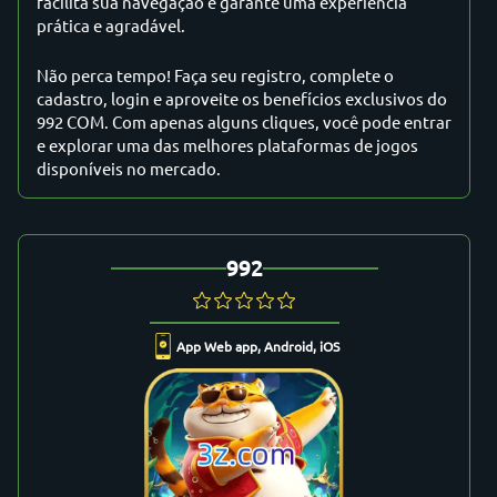
facilita sua navegação e garante uma experiência
prática e agradável.
Não perca tempo! Faça seu registro, complete o
cadastro, login e aproveite os benefícios exclusivos do
992 COM. Com apenas alguns cliques, você pode entrar
e explorar uma das melhores plataformas de jogos
disponíveis no mercado.
992
App Web app, Android, iOS