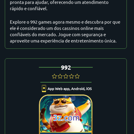
pronta para ajudar, oferecendo um atendimento
rápido e confiável.
Explore o 992 games agora mesmo e descubra por que
ele é considerado um dos cassinos online mais
confiáveis do mercado. Jogue com segurança e
aproveite uma experiência de entretenimento única.
992
App Web app, Android, iOS