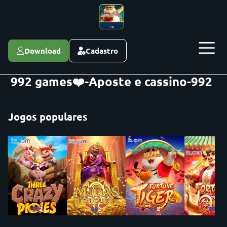
Download
Cadastro
992 games❤️-Aposte e cassino-992
Jogos populares