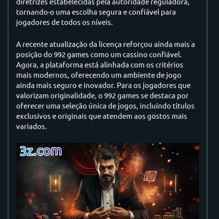
diretrizes estabelecidas pela autoridade reguladora,
tornando-o uma escolha segura e confiável para
jogadores de todos os níveis.
A recente atualização da licença reforçou ainda mais a
posição do 992 games como um cassino confiável.
Agora, a plataforma está alinhada com os critérios
mais modernos, oferecendo um ambiente de jogo
ainda mais seguro e inovador. Para os jogadores que
valorizam originalidade, o 992 games se destaca por
oferecer uma seleção única de jogos, incluindo títulos
exclusivos e originais que atendem aos gostos mais
variados.